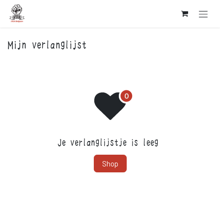
Overslaan naar inhoud
Mijn verlanglijst
Je verlanglijstje is leeg!
Shop