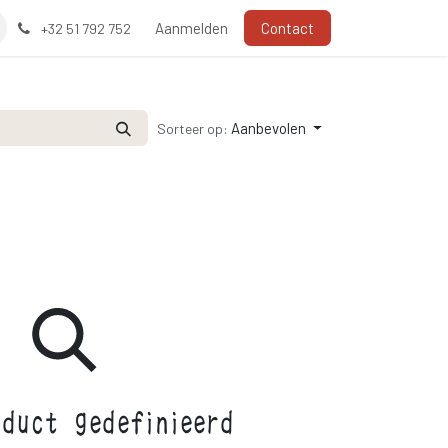
Aanmelden
Contact
+32 51 792 752
Aanbevolen
Sorteer op:
duct gedefinieerd