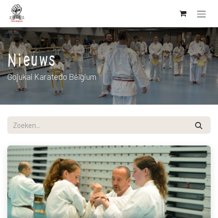
Overslaan naar inhoud
Nieuws
Gojukai Karatedo Belgium